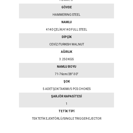
GÖVDE
HAMMERING STEEL
NAMLU
4140 ÇELİK/4140 FULL STEEL
DİPÇİK
CEVİZ/TURKISH WALNUT
AĞIRLIK
3.250 KGS
NAMLU BOYU
71-76cm/28”-30”
ŞOK
5 ADET ŞOK TAKIMI/5 PCS CHOKES
ŞARJÖR KAPASİTESİ
1
TETİK TİPİ
TEK TETİK EJEKTÖRLÜ/SINGLE TRIGGER-EJECTOR