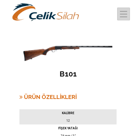
B101
ÜRÜN ÖZELLİKLERİ
KALİBRE
12
FİŞEK YATAĞI
76 mm / 3”